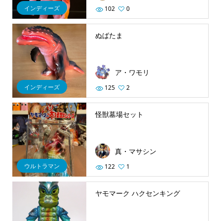
インディーズ
102
0
ぬばたま
ア・ワモリ
インディーズ
125
2
怪獣墓場セット
真・マサシン
ウルトラマン
122
1
ヤモマーク ハクセンキング