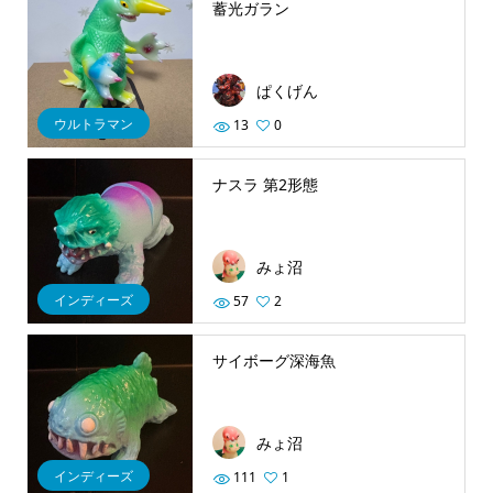
蓄光ガラン
ぱくげん
ウルトラマン
13
0
ナスラ 第2形態
みょ沼
インディーズ
57
2
サイボーグ深海魚
みょ沼
インディーズ
111
1