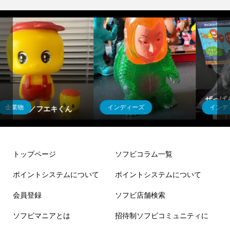
ぜっぱんだくん ソフ
インディーズ
インディーズ
豊年亀
ビ！
トップページ
ソフビコラム一覧
ポイントシステムについて
ポイントシステムについて
会員登録
ソフビ店舗検索
ソフビマニアとは
招待制ソフビコミュニティに