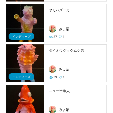
ヤモバズーカ
みょ沼
インディーズ
27
1
ダイオウグソクムシ男
みょ沼
インディーズ
39
1
ニュー半魚人
みょ沼