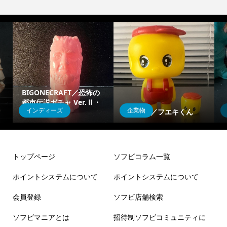
BIGONECRAFT／恐怖の
都市伝説ガチャ Ver.Ⅱ・
インディーズ
企業物
人面犬
JDREAM／フエキくん
トップページ
ソフビコラム一覧
ポイントシステムについて
ポイントシステムについて
会員登録
ソフビ店舗検索
ソフビマニアとは
招待制ソフビコミュニティに