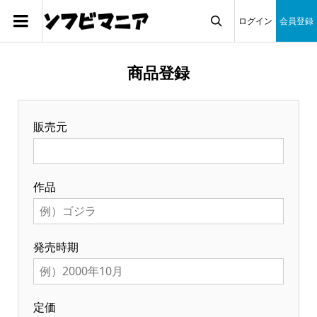
ログイン
会員登録

商品登録
販売元
作品
発売時期
定価