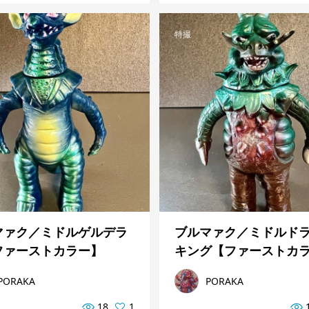
特撮
マァク／ミドルゲルデラ
ブルマァク／ミドルド
ファーストカラー】
キング【ファーストカ
PORAKA
PORAKA
18
1