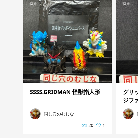
特撮
特撮
SSSS.GRIDMAN 怪獣指人形
グリ
ジフ
同じ穴のむじな
20
1