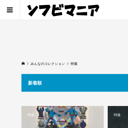
みんなのコレクション
特撮
新着順
特撮
特撮