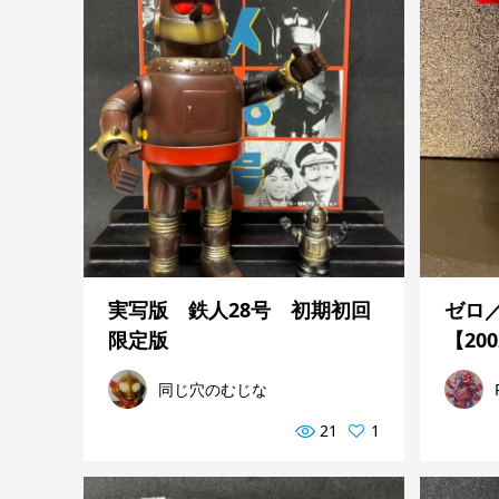
実写版 鉄人28号 初期初回
ゼロ
限定版
【20
同じ穴のむじな
21
1