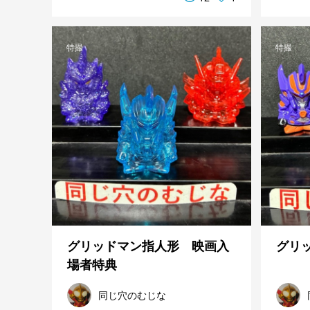
特撮
特撮
グリッドマン指人形 映画入
グリ
場者特典
同じ穴のむじな