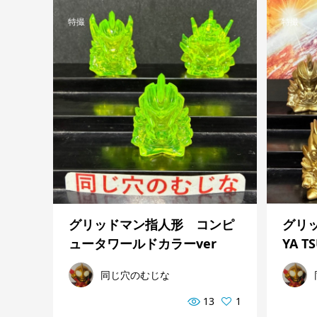
特撮
特撮
グリッドマン指人形 コンピ
グリッ
ュータワールドカラーver
YA T
同じ穴のむじな
13
1