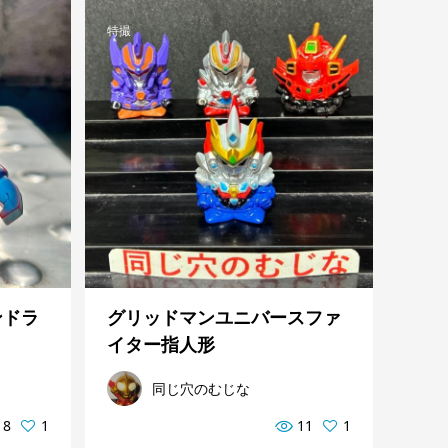
特撮
ンドラ
グリッドマンユニバースファ
イター指人形
同じ穴のむじな
18
1
11
1