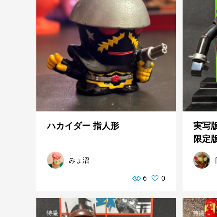
ハカイダー 指人形
実写
限定
みょ沼
6
0
特撮
特撮