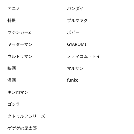
アニメ
バンダイ
特撮
ブルマァク
マジンガーZ
ポピー
ヤッターマン
GYAROMI
ウルトラマン
メディコム・トイ
映画
マルサン
漫画
funko
キン肉マン
ゴジラ
クトゥルフシリーズ
ゲゲゲの鬼太郎