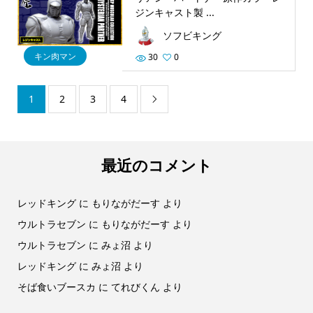
ジンキャスト製 ...
ソフビキング
キン肉マン
30
0
1
2
3
4

最近のコメント
レッドキング
に
もりながだーす
より
ウルトラセブン
に
もりながだーす
より
ウルトラセブン
に
みょ沼
より
レッドキング
に
みょ沼
より
そば食いブースカ
に
てれびくん
より