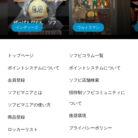
ぜっぱんだくん ソフ
インディーズ
ウルトラマン
ビ！
ゴメス1期
トップページ
ソフビコラム一覧
ポイントシステムについて
ポイントシステムについて
会員登録
ソフビ店舗検索
ソフビマニアとは
招待制ソフビコミュニティに
ついて
ソフビマニアの使い方
推奨環境
商品登録
プライバシーポリシー
ロッカーリスト