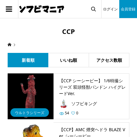
ログイン
会員登録

CCP
新着順
いいね順
アクセス数順
【CCP シーシーピー】 1/6特撮シ
リーズ 双頭怪獣パンドン ハイグレ
ードVer.
ソフビキング
ウルトラシリーズ
54
0
【CCP】AMC 煙突ヘドラ BLAZE V
er. シーシーピー