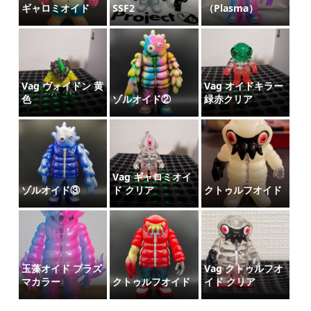
ギャロミオイド
SSF2
（Plasma）
Vag ヴォイドン 黄
Vag オイドキラー
色
ゾルオイド②
緑赤クリア
Vag ギャロミオイ
ゾルオイド③
ド クリア
クトゥルフオイド
玉藻オイド プラズ
Vag クトゥルフオ
マカラー
クトゥルフオイド
イド クリア