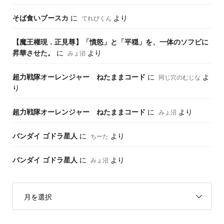
そば食いブースカ
に
より
てれびくん
【魔王權現．正見尊】「憤怒」と「平穏」を、一体のソフビに
昇華させた。
に
より
みょ沼
超力戦隊オーレンジャー ねたままコード
に
よ
同じ穴のむじな
り
超力戦隊オーレンジャー ねたままコード
に
より
みょ沼
バンダイ ゴドラ星人
に
より
ちーた
バンダイ ゴドラ星人
に
より
みょ沼
月を選択