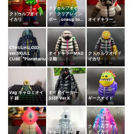
クトゥルフオイ
クトゥルフオイド
ド クリアレイン
イカリ
ボー oneup to...
オイドキラー
CTHULHU OID
ver.SKULL
オイドキラーMAD
クトゥルフオイド
CUBE〝Planetarium〟
２期
イカリ
Vag ギャロミオイ
オイドイーター
ド 緑
δSSF Ver.K
ギークオイド
クトゥルフオイ
ギャロミオイド
ド イカリ