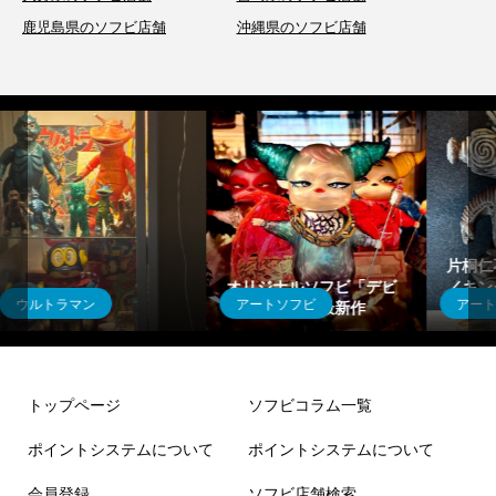
鹿児島県のソフビ店舗
沖縄県のソフビ店舗
片桐仁不条理アート工房
／キングジョーモン【蓄
妄想工作所／ソフビのド
アートソフビ
アートソフビ
光マーブル】
ッグゥ【蓄光マーブル】
トップページ
ソフビコラム一覧
ポイントシステムについて
ポイントシステムについて
会員登録
ソフビ店舗検索