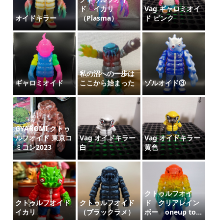
ド イカリ
Vag ギャロミオイ
オイドキラー
（Plasma）
ド ピンク
私の沼への一歩は
ギャロミオイド
ここから始まった
ゾルオイド③
GYAROMI クトゥ
ルフオイド 東京コ
Vag オイドキラー
Vag オイドキラー
ミコン2023
白
黄色
クトゥルフオイ
クトゥルフオイド
クトゥルフオイド
ド クリアレイン
イカリ
（ブラックラメ）
ボー oneup to...