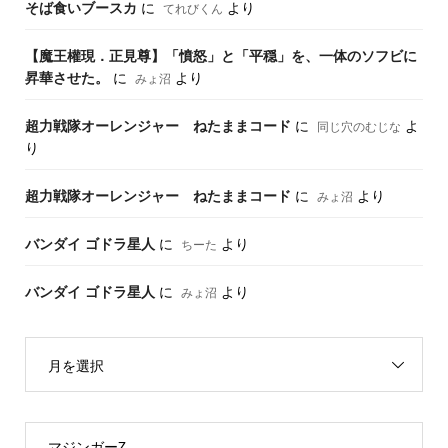
そば食いブースカ
に
より
てれびくん
【魔王權現．正見尊】「憤怒」と「平穏」を、一体のソフビに
昇華させた。
に
より
みょ沼
超力戦隊オーレンジャー ねたままコード
に
よ
同じ穴のむじな
り
超力戦隊オーレンジャー ねたままコード
に
より
みょ沼
バンダイ ゴドラ星人
に
より
ちーた
バンダイ ゴドラ星人
に
より
みょ沼
月を選択
マジンガーZ