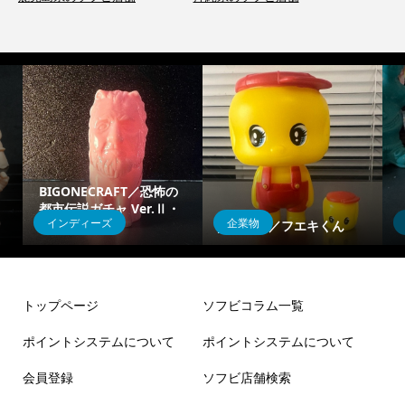
ぜっぱんだくん ソフ
インディーズ
インディーズ
キくん
豊年亀
ビ！
トップページ
ソフビコラム一覧
ポイントシステムについて
ポイントシステムについて
会員登録
ソフビ店舗検索