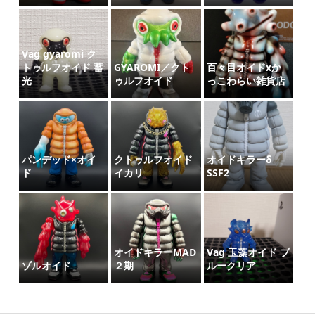
Vag gyaromi ク
トゥルフオイド 蓄
GYAROMI／クト
百々目オイドxか
光
ゥルフオイド
っこわらい雑貨店
パンデッド×オイ
クトゥルフオイド
オイドキラーδ
ド
イカリ
SSF2
オイドキラーMAD
Vag 玉藻オイド ブ
ゾルオイド
２期
ルークリア