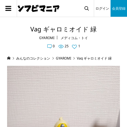
ログイン
会員登録

Vag ギャロミオイド 緑
GYAROMI
メディコム・トイ
0
25
1
みんなのコレクション
GYAROMI
Vag ギャロミオイド 緑