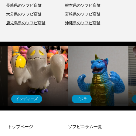
長崎県のソフビ店舗
熊本県のソフビ店舗
大分県のソフビ店舗
宮崎県のソフビ店舗
鹿児島県のソフビ店舗
沖縄県のソフビ店舗
インディーズ
ゴジラ
Obake Ghost
ガバラ
トップページ
ソフビコラム一覧