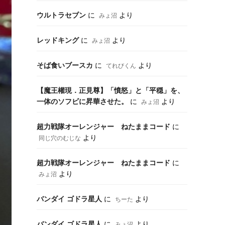
ウルトラセブン
に
より
みょ沼
レッドキング
に
より
みょ沼
そば食いブースカ
に
より
てれびくん
【魔王權現．正見尊】「憤怒」と「平穏」を、
一体のソフビに昇華させた。
に
より
みょ沼
超力戦隊オーレンジャー ねたままコード
に
より
同じ穴のむじな
超力戦隊オーレンジャー ねたままコード
に
より
みょ沼
バンダイ ゴドラ星人
に
より
ちーた
バンダイ ゴドラ星人
に
より
みょ沼