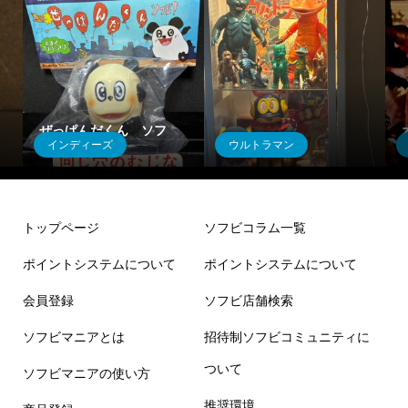
ぜっぱんだくん ソフ
インディーズ
ウルトラマン
ビ！
ゴメス1期
トップページ
ソフビコラム一覧
ポイントシステムについて
ポイントシステムについて
会員登録
ソフビ店舗検索
ソフビマニアとは
招待制ソフビコミュニティに
ついて
ソフビマニアの使い方
推奨環境