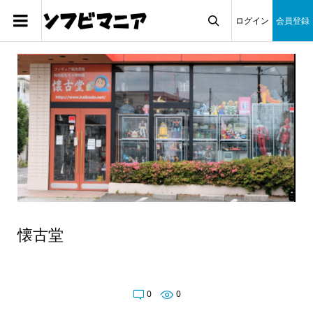
ログイン
会員登録

懐古堂
0
0