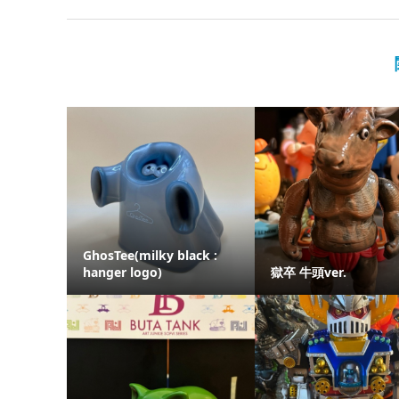
GhosTee(milky black :
hanger logo)
獄卒 牛頭ver.