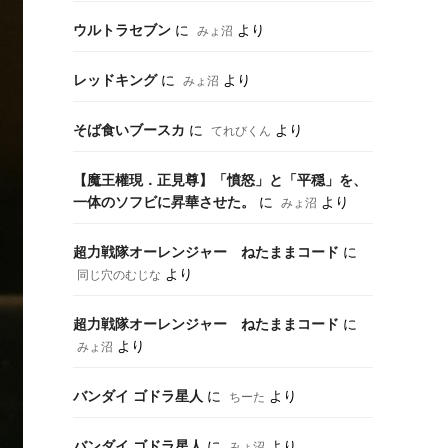
ウルトラセブン
に
より
みょ沼
レッドキング
に
より
みょ沼
そば食いブースカ
に
より
てれびくん
【魔王權現．正見尊】「憤怒」と「平穏」を、
一体のソフビに昇華させた。
に
より
みょ沼
超力戦隊オーレンジャー ねたままコード
に
より
同じ穴のむじな
超力戦隊オーレンジャー ねたままコード
に
より
みょ沼
バンダイ ゴドラ星人
に
より
ちーた
バンダイ ゴドラ星人
に
より
みょ沼