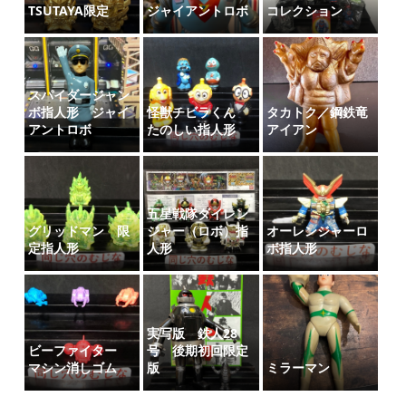
TSUTAYA限定
ジャイアントロボ
コレクション
スパイダージャン
ボ指人形 ジャイ
怪獣チビラくん
タカトク／鋼鉄竜
アントロボ
たのしい指人形
アイアン
五星戦隊ダイレン
グリッドマン 限
ジャー（ロボ）指
オーレンジャーロ
定指人形
人形
ボ指人形
実写版 鉄人28
ビーファイター
号 後期初回限定
マシン消しゴム
版
ミラーマン