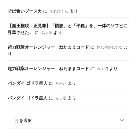
そば食いブースカ
に
より
てれびくん
【魔王權現．正見尊】「憤怒」と「平穏」を、一体のソフビに
昇華させた。
に
より
みょ沼
超力戦隊オーレンジャー ねたままコード
に
よ
同じ穴のむじな
り
超力戦隊オーレンジャー ねたままコード
に
より
みょ沼
バンダイ ゴドラ星人
に
より
ちーた
バンダイ ゴドラ星人
に
より
みょ沼
月を選択