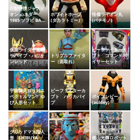
巨獣特捜ジャスピ
オン ハネダー
ホワイトホープ
怪傑ライオン丸
1985 ソフビ BA...
(タカラトミー)
(パチモノ)
仮面ライダー龍騎
ビーファイターカ
サバイブ・ハリケ
トリプルファイタ
ブト コマンドボ
ンレッド
ー（面取れ）
イサーセット
宇宙猿人ゴリ対ス
ビーファイターカ
ペクトルマン ゆ
ブト ハッカパイ
ポイズンビー
び人形セット
プ
(auldey)
グリッドマン指人
形 SHIBUYA
横山光輝ロボット