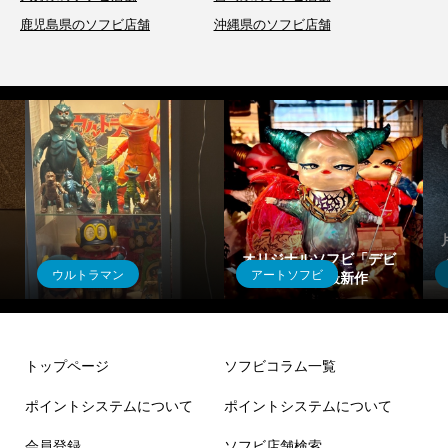
鹿児島県のソフビ店舗
沖縄県のソフビ店舗
片桐仁不条理アート工房
ビ
／キングジョーモン【蓄
妄想工作所／ソフビのド
アートソフビ
アートソフビ
光マーブル】
ッグゥ【蓄光マーブル】
トップページ
ソフビコラム一覧
ポイントシステムについて
ポイントシステムについて
会員登録
ソフビ店舗検索