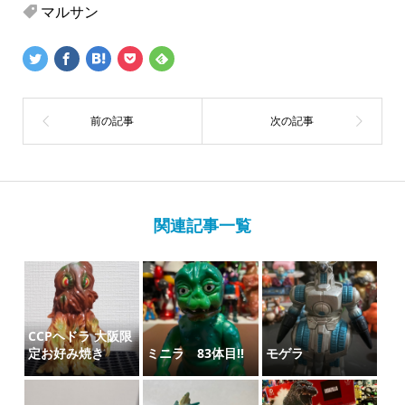
マルサン
関連記事一覧
CCPヘドラ 大阪限
定お好み焼き
ミニラ 83体目‼️
モゲラ