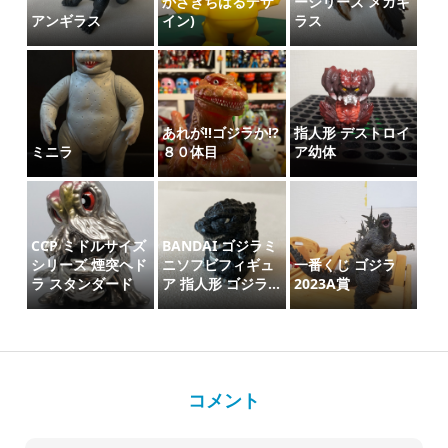
かざきちはるデザ
ーシリーズ メガギ
アンギラス
イン)
ラス
あれが‼️ゴジラか⁉️
指人形 デストロイ
ミニラ
８０体目
ア幼体
CCP ミドルサイズ
BANDAI ゴジラミ
シリーズ 煙突ヘド
ニソフビフィギュ
一番くじ ゴジラ
ラ スタンダード
ア 指人形 ゴジラ...
2023A賞
コメント