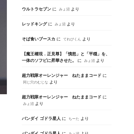
ウルトラセブン
に
より
みょ沼
レッドキング
に
より
みょ沼
そば食いブースカ
に
より
てれびくん
【魔王權現．正見尊】「憤怒」と「平穏」を、
一体のソフビに昇華させた。
に
より
みょ沼
超力戦隊オーレンジャー ねたままコード
に
より
同じ穴のむじな
超力戦隊オーレンジャー ねたままコード
に
より
みょ沼
バンダイ ゴドラ星人
に
より
ちーた
バンダイ ゴドラ星人
に
より
みょ沼