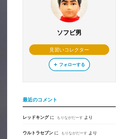
ソフビ男
見習いコレクター
フォローする
最近のコメント
レッドキング
に
より
もりながだーす
ウルトラセブン
に
より
もりながだーす