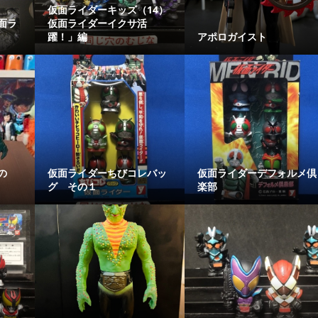
仮面ライダーキッズ（14）
面ラ
仮面ライダーイクサ活
躍！」編
アポロガイスト
の
仮面ライダーちびコレバッ
仮面ライダーデフォルメ倶
グ その１
楽部