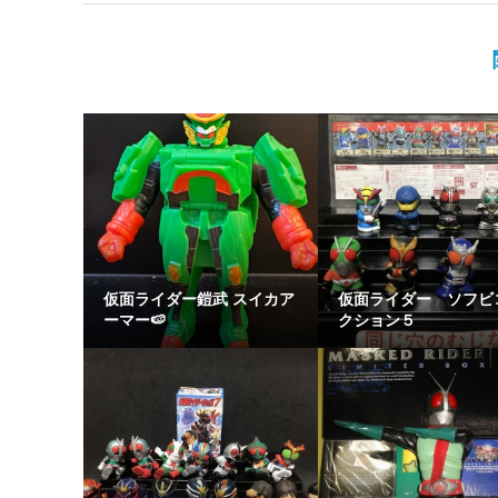
仮面ライダー鎧武 スイカア
仮面ライダー ソフビ
ーマー🍉
クション５