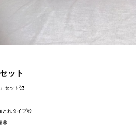
セット
」セット🥰
面とれタイプ😍
😅