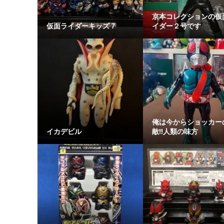
京本コレクションの仮
仮面ライダーキッズ７
イダー２号です
俺は今からショッカー
イカデビル
敵‼️人類の味方