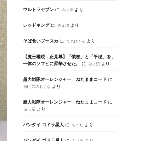
ウルトラセブン
に
より
みょ沼
レッドキング
に
より
みょ沼
そば食いブースカ
に
より
てれびくん
【魔王權現．正見尊】「憤怒」と「平穏」を、
一体のソフビに昇華させた。
に
より
みょ沼
超力戦隊オーレンジャー ねたままコード
に
より
同じ穴のむじな
超力戦隊オーレンジャー ねたままコード
に
より
みょ沼
バンダイ ゴドラ星人
に
より
ちーた
バンダイ ゴドラ星人
に
より
みょ沼