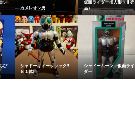
コレ
仮面ライダー指人形（非売
カメレオン男
品）
ちび
シャドーキィーッッック‼️
シャドームーン 仮面ライ
８１体目
ダー