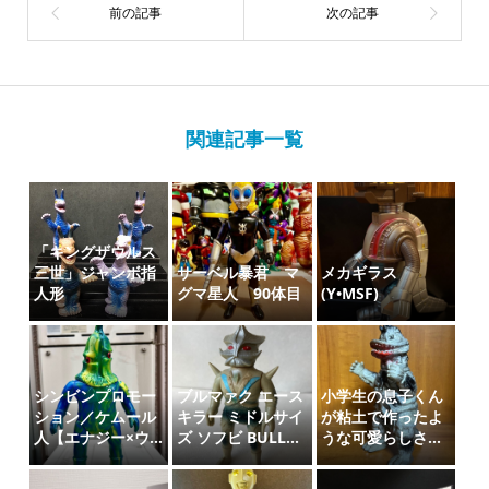
関連記事一覧
「キングザウルス
三世」ジャンボ指
サーベル暴君 マ
メカギラス
人形
グマ星人 90体目
(Y•MSF)
シンビンプロモー
ブルマァク エース
小学生の息子くん
ション／ケムール
キラー ミドルサイ
が粘土で作ったよ
人【エナジー×ウ...
ズ ソフビ BULL...
うな可愛らしさ...