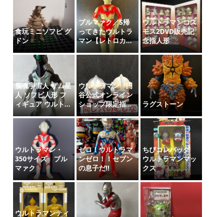
ブルマァク／S帰
ウルトラマンコス
食玩ミニソフビ グ
ってきたウルトラ
モス2DVD販売記
ドン
マン【レトロカ...
念指人形
脳魂宇宙人 ザム星
ウルトラマン 円
人 ソフビ人形 フ
谷公式オンライン
ィギュア ウルト...
ショップ限定指...
ラグストーン
ウルトラマン・
ゼロ！ウルトラマ
ちびコレバッグ
350サイズ ブル
ンゼロ！！セブン
ウルトラマンマッ
マァク
の息子だ‼️
クス
ウルトラマンティ