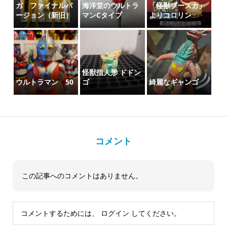
ガ ファイナルバ
海洋堂のウルトラ
「怪獣ブースカ」
ージョン（新旧）
マンCタイプ
よりコロリン
怪獣指人形 ドドン
ウルトラマン 50
ゴ
綺麗なギャンゴ
コメント
この記事へのコメントはありません。
コメントするためには、
ログイン
してください。