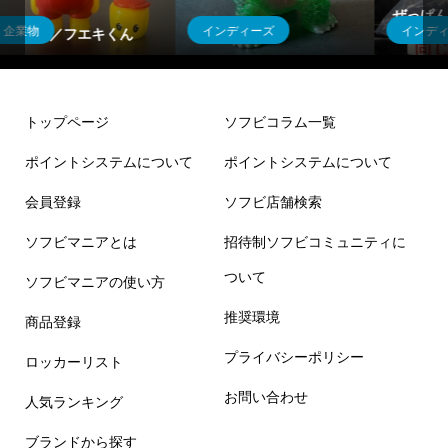
ぜっぱんだくん ソフ
インディーズ
ウルトラマン
ビ！
ゴメス1期
トップページ
ソフビコラム一覧
ポイントシステムについて
ポイントシステムについて
会員登録
ソフビ店舗検索
ソフビマニアとは
招待制ソフビコミュニティに
ついて
ソフビマニアの使い方
推奨環境
商品登録
プライバシーポリシー
ロッカーリスト
お問い合わせ
人気ランキング
ブランドから探す