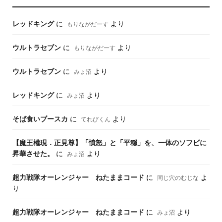
レッドキング
に
より
もりながだーす
ウルトラセブン
に
より
もりながだーす
ウルトラセブン
に
より
みょ沼
レッドキング
に
より
みょ沼
そば食いブースカ
に
より
てれびくん
【魔王權現．正見尊】「憤怒」と「平穏」を、一体のソフビに
昇華させた。
に
より
みょ沼
超力戦隊オーレンジャー ねたままコード
に
よ
同じ穴のむじな
り
超力戦隊オーレンジャー ねたままコード
に
より
みょ沼