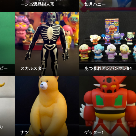
ーン当選品指人形
如月ハニー
ーピー
スカルスター
あつまれアンパンマン84
カ
ナツ
ゲッター1