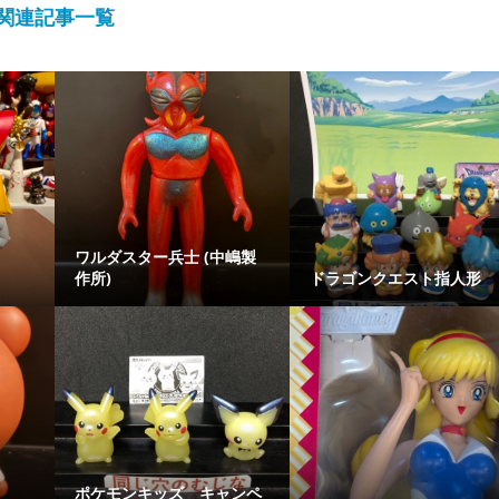
関連記事一覧
グー
ワルダスター兵士 (中嶋製
作所)
ドラゴンクエスト指人形
ポケモンキッズ キャンペ