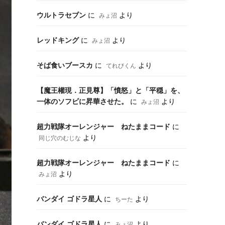
ウルトラセブン
に
より
みょ沼
レッドキング
に
より
みょ沼
そば食いブースカ
に
より
てれびくん
【魔王權現．正見尊】「憤怒」と「平穏」を、
一体のソフビに昇華させた。
に
より
みょ沼
超力戦隊オーレンジャー ねたままコード
に
より
同じ穴のむじな
超力戦隊オーレンジャー ねたままコード
に
より
みょ沼
バンダイ ゴドラ星人
に
より
ちーた
バンダイ ゴドラ星人
に
より
みょ沼