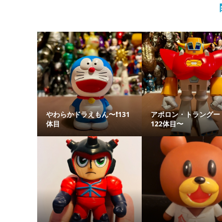
やわらかドラえもん〜❗️131
アポロン・トラン
体目
122体目〜