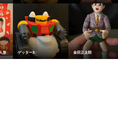
人形
ゲッター3
金田正太郎