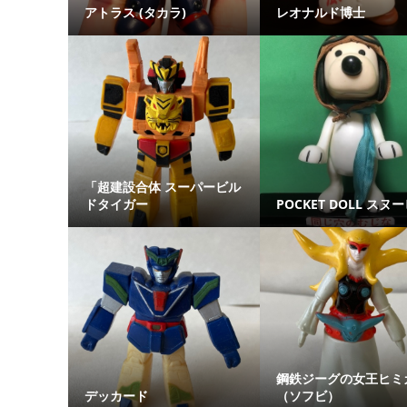
アトラス (タカラ)
レオナルド博士
「超建設合体 スーパービル
ドタイガー
POCKET DOLL スヌ
鋼鉄ジーグの女王ヒミ
デッカード
（ソフビ）