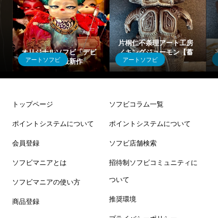
片桐仁不条理アート工房
オリジナルソフビ「デビ
／キングジョーモン【蓄
アートソフビ
アートソフビ
ィ」シリーズ最新作
光マーブル】
トップページ
ソフビコラム一覧
ポイントシステムについて
ポイントシステムについて
会員登録
ソフビ店舗検索
ソフビマニアとは
招待制ソフビコミュニティに
ついて
ソフビマニアの使い方
推奨環境
商品登録