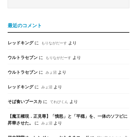
最近のコメント
レッドキング
に
より
もりながだーす
ウルトラセブン
に
より
もりながだーす
ウルトラセブン
に
より
みょ沼
レッドキング
に
より
みょ沼
そば食いブースカ
に
より
てれびくん
【魔王權現．正見尊】「憤怒」と「平穏」を、一体のソフビに
昇華させた。
に
より
みょ沼