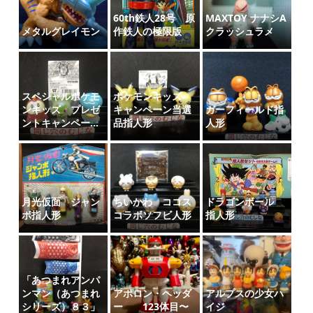
60th鉄人28号 原
MAXTOY ナナシA
メタルグレイモン
作鉄人の極限版
クラッシュラメ
スペシャルポケモ
ポケモンキッズ
ンキッズ プレゼ
キャンペーン当選
ガーフィールド指
ントキャンペー...
品指人形
人形
月光仮面 ジャン
ちいかわ ココス
ドラゴンボール
ボ指人形
コラボソフビ人形
指人形
「あつまれアンパ
ンマン（あつまれ
アポロン・ヘッダ
アルプスの少女ハ
シリーズ）８３」
ー 123体目〜
イジ