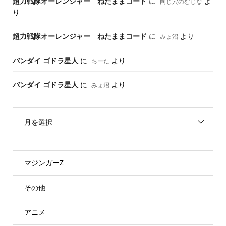
超力戦隊オーレンジャー ねたままコード
に
よ
同じ穴のむじな
り
超力戦隊オーレンジャー ねたままコード
に
より
みょ沼
バンダイ ゴドラ星人
に
より
ちーた
バンダイ ゴドラ星人
に
より
みょ沼
月を選択
マジンガーZ
その他
アニメ