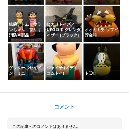
鉄腕アトム・ウラ
ヒカリトイズ／
ンちゃん ブリキ
UFOロボ グレンダ
オオカミ男 ソフビ
消防車部品
イザー [ブラック]
貯金箱
ゲッターポセイド
ジャイ子 (メディ
ン ミニ
コムトイ)
ト◯ロ
コメント
この記事へのコメントはありません。