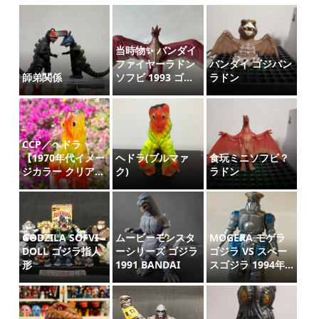
当時物✨ バンダイ
ファイヤーラドン
バンダイ ゴジバン
師弟関係
ソフビ 1993 ゴ...
ラドン
CCP／ヘドラ
【1970年代イメー
ヘドラ(ブルマァ
食玩ミニソフビ？
ジカラー クリア...
ク)
ラドン
GODZILA SOFVI
ムービーモンスタ
MOGERA モゲラ
DOLL ゴジラ指人
ーシリーズ ゴジラ
ゴジラ VS スペー
形
1991 BANDAI
スゴジラ 1994年...