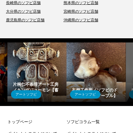
長崎県のソフビ店舗
熊本県のソフビ店舗
大分県のソフビ店舗
宮崎県のソフビ店舗
鹿児島県のソフビ店舗
沖縄県のソフビ店舗
片桐仁不条理アート工房
／キングジョーモン【蓄
妄想工作所／ソフビのド
アートソフビ
アートソフビ
光マーブル】
ッグゥ【蓄光マーブル】
トップページ
ソフビコラム一覧