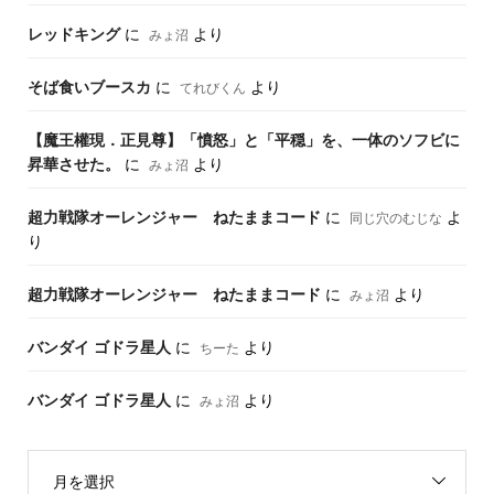
レッドキング
に
より
みょ沼
そば食いブースカ
に
より
てれびくん
【魔王權現．正見尊】「憤怒」と「平穏」を、一体のソフビに
昇華させた。
に
より
みょ沼
超力戦隊オーレンジャー ねたままコード
に
よ
同じ穴のむじな
り
超力戦隊オーレンジャー ねたままコード
に
より
みょ沼
バンダイ ゴドラ星人
に
より
ちーた
バンダイ ゴドラ星人
に
より
みょ沼
月を選択