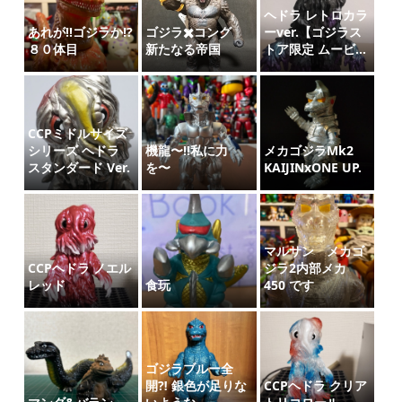
ヘドラ レトロカラ
あれが‼️ゴジラか⁉️
ゴジラ✖️コング
ーver.【ゴジラス
８０体目
新たなる帝国
トア限定 ムービ...
CCPミドルサイズ
シリーズ ヘドラ
機龍〜‼️私に力
メカゴジラMk2
スタンダード Ver.
を〜
KAIJINxONE UP.
マルサン メカゴ
CCPヘドラ ノエル
ジラ2内部メカ
レッド
食玩
450 です
ゴジラブルー全
開⁈ 銀色が足りな
CCPヘドラ クリア