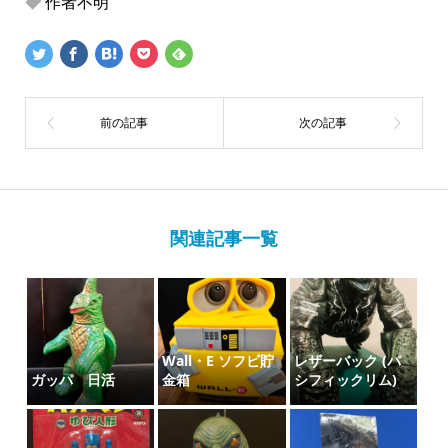
作者不明
関連記事一覧
Wall・E ソフビ貯
レザーバック (パ
ガッパ 日活
金箱
シフィックリム)