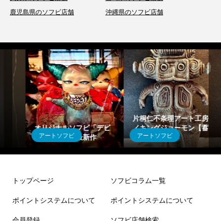
鹿児島県のソフビ店舗
沖縄県のソフビ店舗
片桐仁不条理アート工房
オリジナルソフビ「デビ
／キングジョーモン【蓄
アートソフビ
アートソフビ
ィ」シリーズ最新作
光マーブル】
トップページ
ソフビコラム一覧
ポイントシステムについて
ポイントシステムについて
会員登録
ソフビ店舗検索