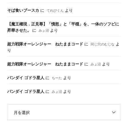
そば食いブースカ
に
より
てれびくん
【魔王權現．正見尊】「憤怒」と「平穏」を、一体のソフビに
昇華させた。
に
より
みょ沼
超力戦隊オーレンジャー ねたままコード
に
よ
同じ穴のむじな
り
超力戦隊オーレンジャー ねたままコード
に
より
みょ沼
バンダイ ゴドラ星人
に
より
ちーた
バンダイ ゴドラ星人
に
より
みょ沼
月を選択