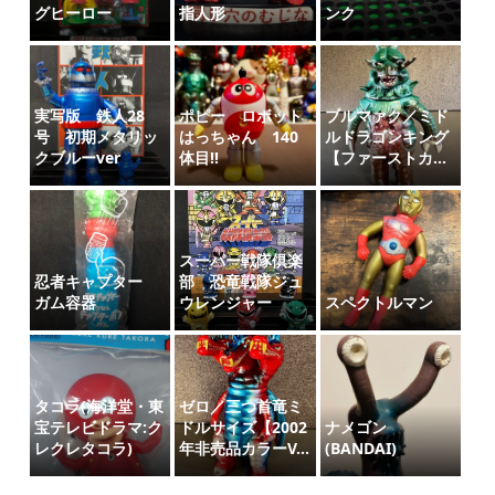
グヒーロー
指人形
ンク
実写版 鉄人28
ポピー ロボット
ブルマァク／ミド
号 初期メタリッ
はっちゃん 140
ルドラゴンキング
クブルーver
体目‼️
【ファーストカ...
スーパー戦隊倶楽
忍者キャプター
部 恐竜戦隊ジュ
ガム容器
ウレンジャー
スペクトルマン
タコラ(海洋堂・東
ゼロ／三つ首竜ミ
宝テレビドラマ:ク
ドルサイズ【2002
ナメゴン
レクレタコラ)
年非売品カラーV...
(BANDAI)