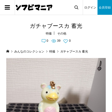
ログイン
会員登録

ガチャブースカ 蓄光
特撮
その他
0
39
0
みんなのコレクション
特撮
ガチャブースカ 蓄光