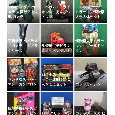
1994バンダイ ガ
「バロム１・ライ
メラ 大怪獣空中決
オン丸」えんぴつ
ミラーマン怪獣指
戦 ガメラ
トップ
人形３体セット
宇宙怪獣 バイラス
怪獣指人形ミラー
「ガメラ」 ガメラ
学習鳥（チビラく
マン「ゴールドサ
シリーズ
ん） ペンダント
タン」
戦え！スーパーヒ
ちいさなスーパー
ーロー達‼︎ ゆびに
マン ガンバロン
んぎょうセット
ゴッドカイシン
巨獣特捜ジャスピ
オン ジャンピン
ssss.グリッドマン
ガチャブースカ ピ