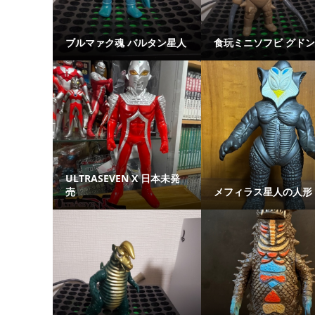
ブルマァク魂 バルタン星人
食玩ミニソフビ グドン
ULTRASEVEN X 日本未発
売
メフィラス星人の人形