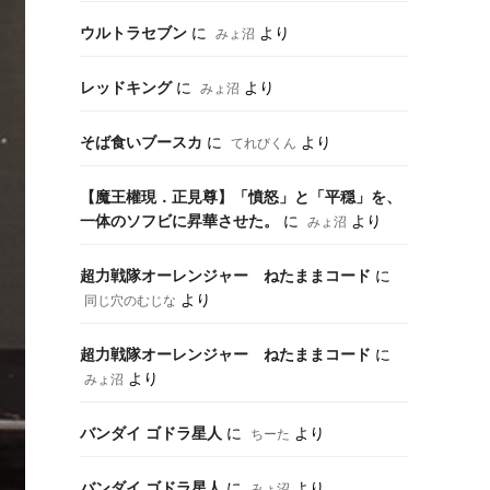
ウルトラセブン
に
より
みょ沼
レッドキング
に
より
みょ沼
そば食いブースカ
に
より
てれびくん
【魔王權現．正見尊】「憤怒」と「平穏」を、
一体のソフビに昇華させた。
に
より
みょ沼
超力戦隊オーレンジャー ねたままコード
に
より
同じ穴のむじな
超力戦隊オーレンジャー ねたままコード
に
より
みょ沼
バンダイ ゴドラ星人
に
より
ちーた
バンダイ ゴドラ星人
に
より
みょ沼