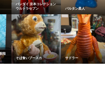
バンダイ 京本コレクション
ウルトラセブン
バルタン星人
獣指
そば食いブースカ
サドラー