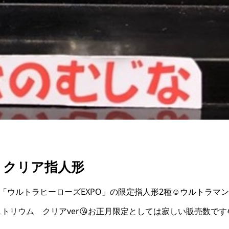
 クリア指人形
いる「ウルトラヒーローズEXPO」の限定指人形2種☺️ウルトラマ
トリウム クリアver😘お正月限定としては寂しい販売数です