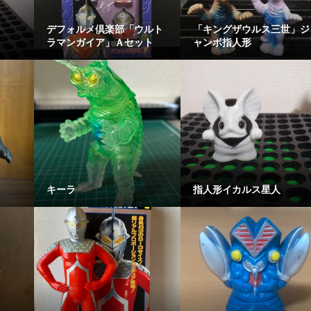
デフォルメ倶楽部「ウルト
「キングザウルス三世」ジ
ラマンガイア」Ａセット
ャンボ指人形
キーラ
指人形イカルス星人