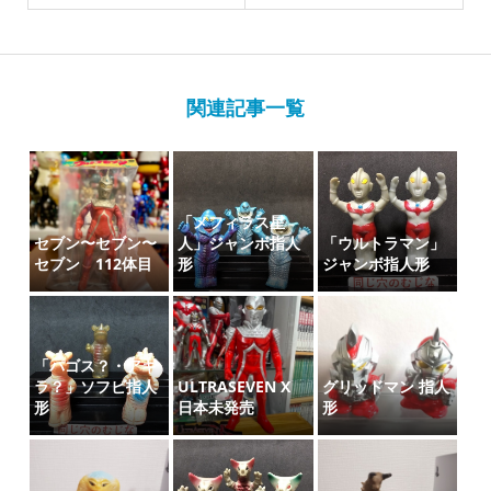
関連記事一覧
「メフィラス星
セブン〜セブン〜
人」ジャンボ指人
「ウルトラマン」
セブン 112体目
形
ジャンボ指人形
「パゴス？・アギ
ラ？」ソフビ指人
ULTRASEVEN X
グリッドマン 指人
形
日本未発売
形