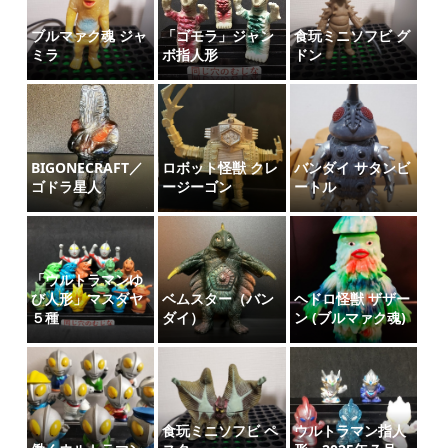
ブルマァク魂 ジャ
「ゴモラ」ジャン
食玩ミニソフビ グ
ミラ
ボ指人形
ドン
BIGONECRAFT／
ロボット怪獣 クレ
バンダイ サタンビ
ゴドラ星人
ージーゴン
ートル
「ウルトラマンゆ
び人形」マスダヤ
ベムスター（バン
ヘドロ怪獣 ザザー
５種
ダイ）
ン (ブルマァク魂)
食玩ミニソフビ ペ
ウルトラマン指人