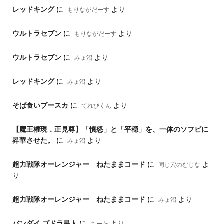
レッドキング
に
より
もりながだーす
ウルトラセブン
に
より
もりながだーす
ウルトラセブン
に
より
みょ沼
レッドキング
に
より
みょ沼
そば食いブースカ
に
より
てれびくん
【魔王權現．正見尊】「憤怒」と「平穏」を、一体のソフビに
昇華させた。
に
より
みょ沼
超力戦隊オーレンジャー ねたままコード
に
よ
同じ穴のむじな
り
超力戦隊オーレンジャー ねたままコード
に
より
みょ沼
バンダイ ゴドラ星人
に
より
ちーた