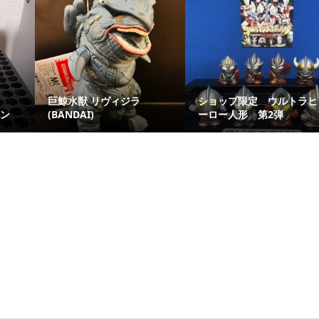
巨鯨水獣 リヴィジラ
ショップ限定 ウルトラヒ
コン
(BANDAI)
ーロー人形 第2弾