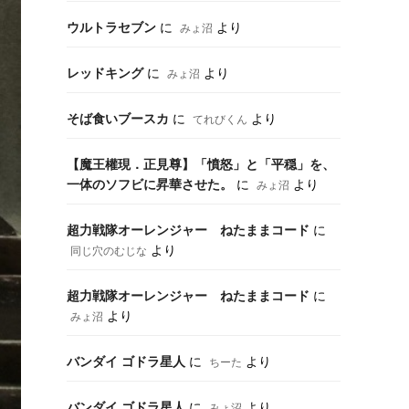
ウルトラセブン
に
より
みょ沼
レッドキング
に
より
みょ沼
そば食いブースカ
に
より
てれびくん
【魔王權現．正見尊】「憤怒」と「平穏」を、
一体のソフビに昇華させた。
に
より
みょ沼
超力戦隊オーレンジャー ねたままコード
に
より
同じ穴のむじな
超力戦隊オーレンジャー ねたままコード
に
より
みょ沼
バンダイ ゴドラ星人
に
より
ちーた
バンダイ ゴドラ星人
に
より
みょ沼