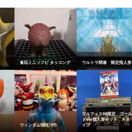
食玩ミニソフビ タッコング
ウルトラ関連 限定指人形
ウルフェス98限定 ゴー
ドver指人形セット Ａタ
ウィンダム❗️頼むぞ‼️
イプ