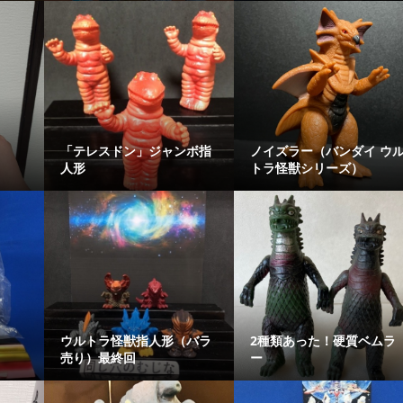
「テレスドン」ジャンボ指
ノイズラー（バンダイ ウ
人形
トラ怪獣シリーズ）
ウルトラ怪獣指人形（バラ
2種類あった！硬質ベムラ
売り）最終回
ー