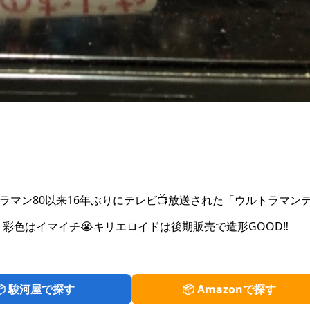
ラマン80以来16年ぶりにテレビ📺放送された「ウルトラマン
色はイマイチ😭キリエロイドは後期販売で造形GOOD‼️
📦 駿河屋で探す
📦 Amazonで探す