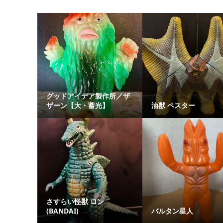
グッドアイデア製作所／ザ
ザーン【大・蓄光】
油獣 ペスター
さすらい怪獣 ロン
(BANDAI)
バルタン星人