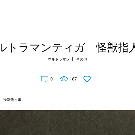
ルトラマンティガ 怪獣指
ウルトラマン
その他
0
187
1
 怪獣指人形