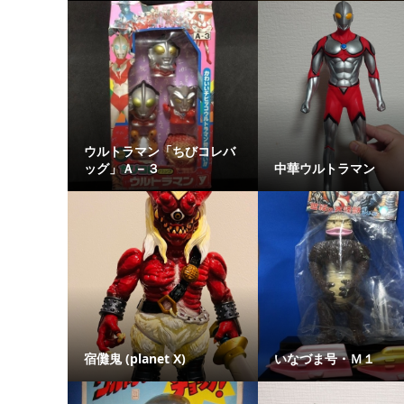
ウルトラマン「ちびコレバ
ッグ」Ａ－３
中華ウルトラマン
宿儺鬼 (planet X)
いなづま号・Ｍ１