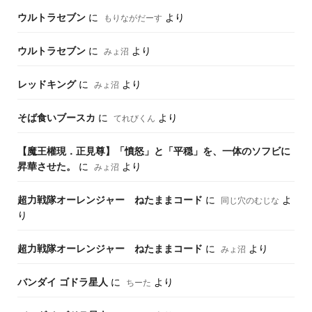
ウルトラセブン
に
より
もりながだーす
ウルトラセブン
に
より
みょ沼
レッドキング
に
より
みょ沼
そば食いブースカ
に
より
てれびくん
【魔王權現．正見尊】「憤怒」と「平穏」を、一体のソフビに
昇華させた。
に
より
みょ沼
超力戦隊オーレンジャー ねたままコード
に
よ
同じ穴のむじな
り
超力戦隊オーレンジャー ねたままコード
に
より
みょ沼
バンダイ ゴドラ星人
に
より
ちーた