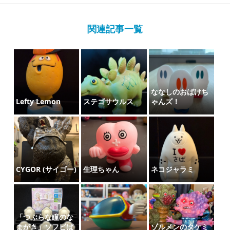
関連記事一覧
ななしのおばけち
Lefty Lemon
ステゴサウルス
ゃんズ！
CYGOR (サイゴー)
生理ちゃん
ネコジャラミ
「つぶらな瞳のな
まがき」ソフビぱ
ゾルメンのタケミ