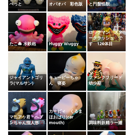
ぺっと
オパオパ 彩色版
と円盤怪獣
ロックマン スタ
ークラッシュ で
たこ🐙 水鉄砲
Huggy Wuggy
す 126体目
ジャイアントゴリ
キューピーちゃ
ファンクフリード
ラ(マルサン)
ん 寝姿
幼少期
カービィ くるま
マニアッ君・ヘブ
ほおばり(car
ンちゃん指人形
mouth)
調味料妖精ラー達