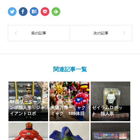
関連記事一覧
BF団リーダージャ
ンボ指人形 ジャ
大阪万博〜ミャク
ゼイラムロボッ
イアントロボ
ミャク 105体目
ト 指人形