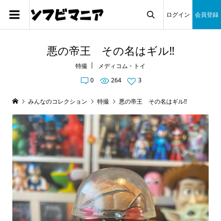
ログイン
会員登録

悪の帝王 その名はギル‼️
特撮
メディコム・トイ
0
264
3
みんなのコレクション
特撮
悪の帝王 その名はギル‼️