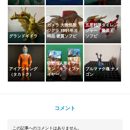
ガメラ 大映怪獣
五星戦隊ダイレン
ジグラ 1991年当
ジャー 龍星王
グランドギドラ
時品 硬質ソフビ
ソフビ
怪獣指人形ミラー
アイアンキング
マン「キティファ
ブルマァク魂 ナメ
（タカトク）
イヤー」
ゴン
コメント
この記事へのコメントはありません。