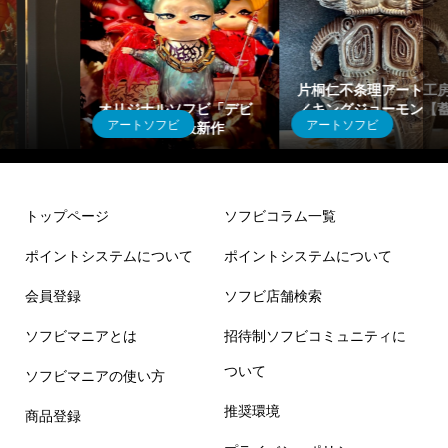
片桐仁不条理アート工房
オリジナルソフビ「デビ
／キングジョーモン【蓄
アートソフビ
アートソフビ
ィ」シリーズ最新作
光マーブル】
トップページ
ソフビコラム一覧
ポイントシステムについて
ポイントシステムについて
会員登録
ソフビ店舗検索
ソフビマニアとは
招待制ソフビコミュニティに
ついて
ソフビマニアの使い方
推奨環境
商品登録