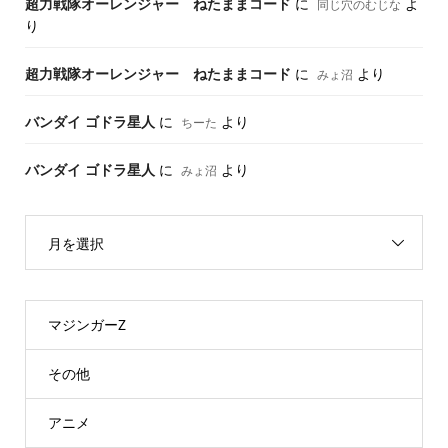
超力戦隊オーレンジャー ねたままコード
に
よ
同じ穴のむじな
り
超力戦隊オーレンジャー ねたままコード
に
より
みょ沼
バンダイ ゴドラ星人
に
より
ちーた
バンダイ ゴドラ星人
に
より
みょ沼
月を選択
マジンガーZ
その他
アニメ