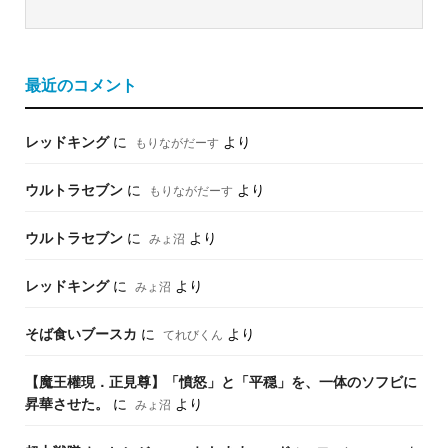
最近のコメント
レッドキング
に
より
もりながだーす
ウルトラセブン
に
より
もりながだーす
ウルトラセブン
に
より
みょ沼
レッドキング
に
より
みょ沼
そば食いブースカ
に
より
てれびくん
【魔王權現．正見尊】「憤怒」と「平穏」を、一体のソフビに
昇華させた。
に
より
みょ沼