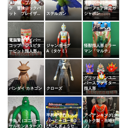
当時物 ブルマァ
東映スーパーヒー
ク 冒険ロックバ
ローフェア限定ガ
ット ブレイザ...
ステルガン
シャポン
電脳警察サイバー
コップ「ジュピタ
ジャンボーグ
怪獣指人形ミラー
ーピット指人形」
A（タケミ）
マン「マルチ」
グリッドマンユニ
バースファイター
バンダイ カネゴン
クローズ
指人形
平和を守れ！スー
アイアンキング(タ
半魚人 (ユニバー
パーヒーロー‼︎ゆ
カトク製・当時モ
サルモンスターズ)
びにんぎょうセ...
ノ)