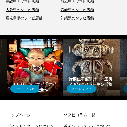
長崎県のソフビ店舗
熊本県のソフビ店舗
大分県のソフビ店舗
宮崎県のソフビ店舗
鹿児島県のソフビ店舗
沖縄県のソフビ店舗
片桐仁不条理アート工房
オリジナルソフビ「デビ
／キングジョーモン【蓄
アートソフビ
アートソフビ
ィ」シリーズ最新作
光マーブル】
トップページ
ソフビコラム一覧
ポイントシステムについて
ポイントシステムについて