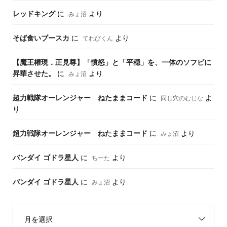
レッドキング
に
より
みょ沼
そば食いブースカ
に
より
てれびくん
【魔王權現．正見尊】「憤怒」と「平穏」を、一体のソフビに
昇華させた。
に
より
みょ沼
超力戦隊オーレンジャー ねたままコード
に
よ
同じ穴のむじな
り
超力戦隊オーレンジャー ねたままコード
に
より
みょ沼
バンダイ ゴドラ星人
に
より
ちーた
バンダイ ゴドラ星人
に
より
みょ沼
月を選択