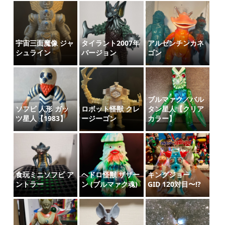
宇宙三面魔像 ジャ
タイラント2007年
アルゼンチンカネ
シュライン
バージョン
ゴン
ブルマァク／バル
ソフビ 人形 ガッ
ロボット怪獣 クレ
タン星人【クリア
ツ星人【1983】
ージーゴン
カラー】
食玩ミニソフビ ア
ヘドロ怪獣 ザザー
キングジョー
ントラー
ン (ブルマァク魂)
GID 120対目〜⁉️