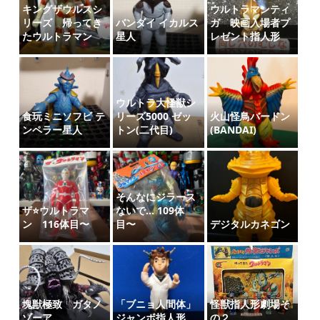
キングザウルスシ
ウルトラマンティ
リーズ 帰ってき
バンダイ イカルス
ガ 映画入場者プ
たウルトラマン
星人
レゼント指人形
ウルトラ大怪獣シ
食玩ミニソフビ テ
リーズ5000 ゼッ
火山怪鳥バードン
ンペラー星人
トン(二代目)
(BANDAI)
そんなにジラース
ザ⭐️ウルトラマ
ないで… 109体
ン 116体目〜
目〜
デジタルカネゴン
塊獣極致 ガタノ
「ブニョ人間体」
怪獣指人形劇場そ
ゾーア
ジャンボ指人形
の２