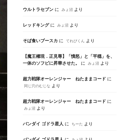
ウルトラセブン
に
より
みょ沼
レッドキング
に
より
みょ沼
そば食いブースカ
に
より
てれびくん
【魔王權現．正見尊】「憤怒」と「平穏」を、
一体のソフビに昇華させた。
に
より
みょ沼
超力戦隊オーレンジャー ねたままコード
に
より
同じ穴のむじな
超力戦隊オーレンジャー ねたままコード
に
より
みょ沼
バンダイ ゴドラ星人
に
より
ちーた
バンダイ ゴドラ星人
に
より
みょ沼