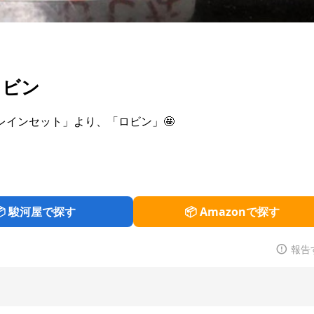
ロビン
トレインセット」より、「ロビン」🤩
📦 駿河屋で探す
📦 Amazonで探す
報告