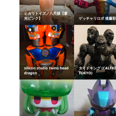
ヒカリトイズ／八尺様【蓄
光ピンク】
ゲッチャリロボ 後藤
silicon studio twins head
タイドキング (CALFKI
dragon
TOKYO)