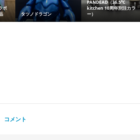
PANDEAD（36.5℃
ラポ
kitchen 10周年別注カラ
品
タツノドラゴン
ー）
コメント