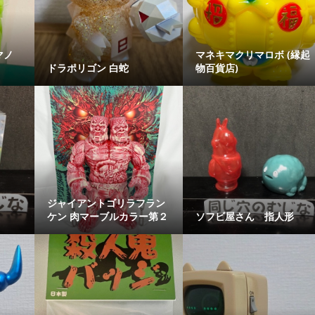
マノ
マネキマクリマロボ (縁起
ドラポリゴン 白蛇
物百貨店)
ジャイアントゴリラフラン
ケン 肉マーブルカラー第２
ソフビ屋さん 指人形