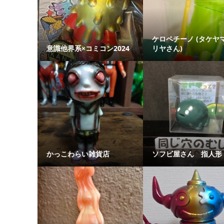
ケロペチーノ (タケヤ
意識他界系×コミコン2024
リヤさん)
かっこわらい雑貨店
ソフビ屋さん 指人形