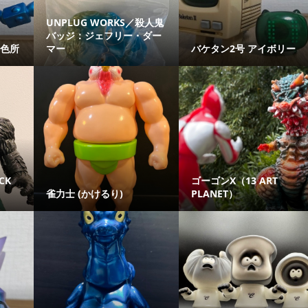
UNPLUG WORKS／殺人鬼
バッジ：ジェフリー・ダー
彩色所
マー
バケタン2号 アイボリー
CK
ゴーゴンX（13 ART
雀力士 (かけるり)
PLANET）