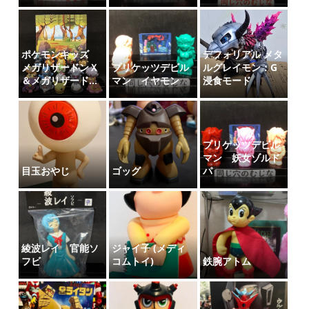
ポケモンキッズ
デフォリアル メタ
メガリザードンＸ
プリケッツデビル
ルグレイモン：G
＆メガリザード...
マン イヤモン
浸食モード
プリケッツデビル
マン 妖女ゾルド
目玉おやじ
ゴッグ
パ
綾波レイ 官能ソ
ジャイ子 (メディ
フビ
コムトイ)
鉄腕アトム