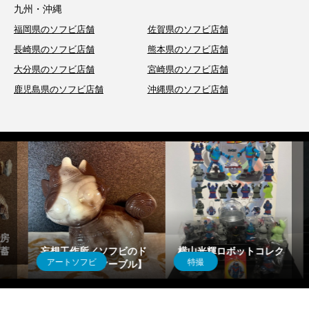
九州・沖縄
福岡県のソフビ店舗
佐賀県のソフビ店舗
長崎県のソフビ店舗
熊本県のソフビ店舗
大分県のソフビ店舗
宮崎県のソフビ店舗
鹿児島県のソフビ店舗
沖縄県のソフビ店舗
妄想工作所／ソフビのド
横山光輝ロボットコレク
アートソフビ
特撮
ッグゥ【蓄光マーブル】
ション