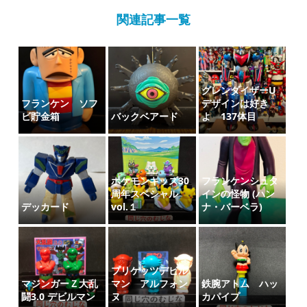
関連記事一覧
グレンダイザーU
フランケン ソフ
デザインは好き
ビ貯金箱
バックベアード
よ 137体目
ポケモンキッズ30
フランケンシュタ
周年スペシャル
インの怪物 (ハン
デッカード
vol.１
ナ・バーベラ)
プリケッツデビル
マジンガーＺ大乱
マン アルフォン
鉄腕アトム ハッ
闘3.0 デビルマン
ヌ
カパイプ