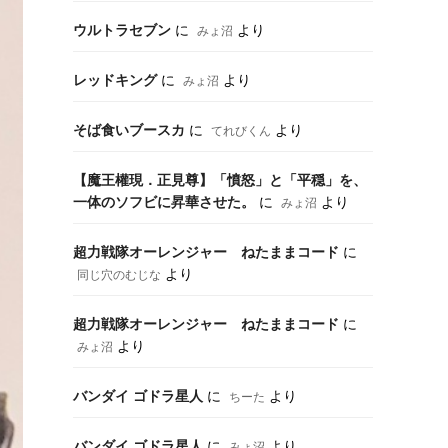
ウルトラセブン
に
より
みょ沼
レッドキング
に
より
みょ沼
そば食いブースカ
に
より
てれびくん
【魔王權現．正見尊】「憤怒」と「平穏」を、
一体のソフビに昇華させた。
に
より
みょ沼
超力戦隊オーレンジャー ねたままコード
に
より
同じ穴のむじな
超力戦隊オーレンジャー ねたままコード
に
より
みょ沼
バンダイ ゴドラ星人
に
より
ちーた
バンダイ ゴドラ星人
に
より
みょ沼