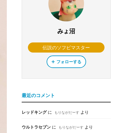
みょ沼
伝説のソフビマスター
フォローする
最近のコメント
レッドキング
に
より
もりながだーす
ウルトラセブン
に
より
もりながだーす