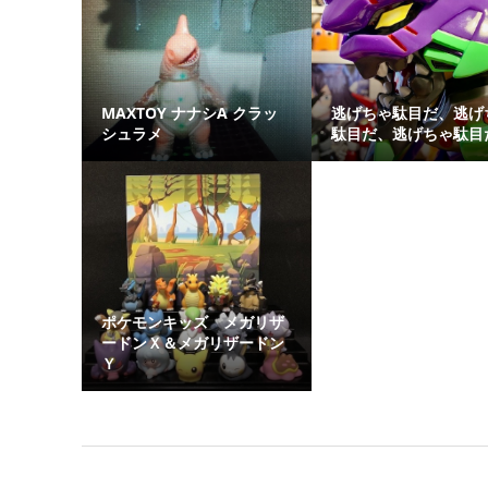
MAXTOY ナナシA クラッ
逃げちゃ駄目だ、逃げ
シュラメ
駄目だ、逃げちゃ駄目
ポケモンキッズ メガリザ
ードンＸ＆メガリザードン
Ｙ