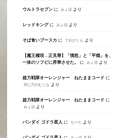
ウルトラセブン
に
より
みょ沼
レッドキング
に
より
みょ沼
そば食いブースカ
に
より
てれびくん
【魔王權現．正見尊】「憤怒」と「平穏」を、
一体のソフビに昇華させた。
に
より
みょ沼
超力戦隊オーレンジャー ねたままコード
に
より
同じ穴のむじな
超力戦隊オーレンジャー ねたままコード
に
より
みょ沼
バンダイ ゴドラ星人
に
より
ちーた
バンダイ ゴドラ星人
に
より
みょ沼