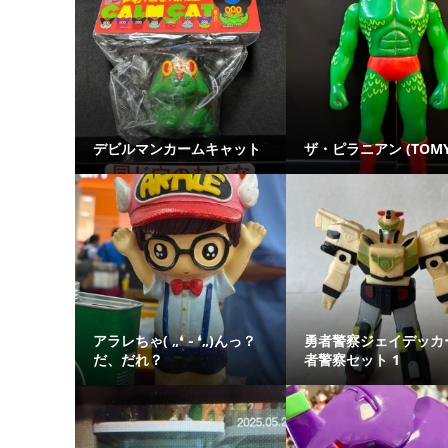
デビルマンカームキャット
ザ・ピラニアン (TOMY
アラレちゃ( „❛ ֊ ❛„)んっ？
勇者警察ジェイデッカ
だ、だれ？
者警察セット 1