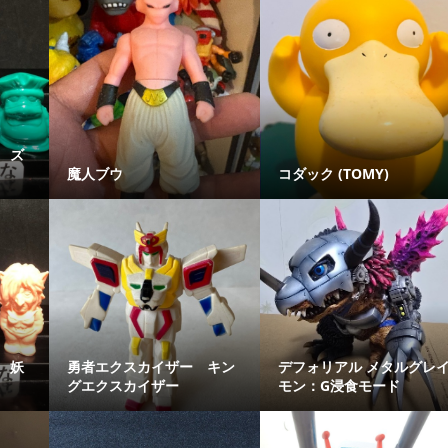
 ズ
魔人ブウ
コダック (TOMY)
 妖
勇者エクスカイザー キン
デフォリアル メタルグレ
グエクスカイザー
モン：G浸食モード