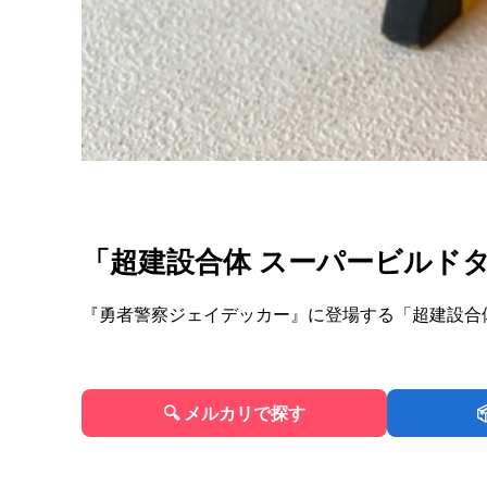
「超建設合体 スーパービルド
『勇者警察ジェイデッカー』に登場する「超建設合
🔍 メルカリで探す