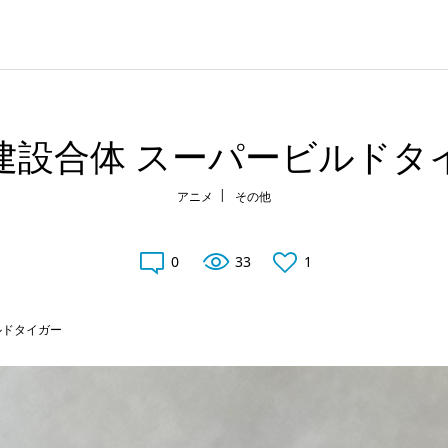
建設合体 スーパービルドタ
アニメ
その他
0
33
1
ルドタイガー