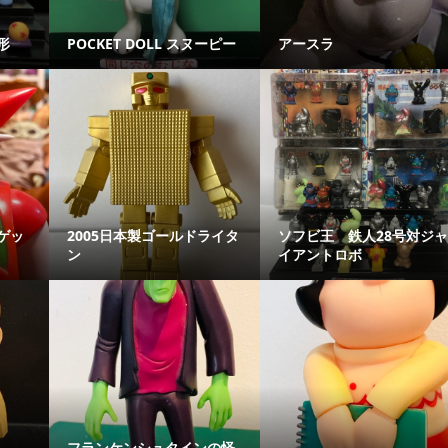
形
POCKET DOLL スヌーピー
アースラ
ゲッ
2005日本製ゴールドライタ
ソフビ王 鉄人28号対ジ
ン
イアントロボ
フランケンシュタインの怪