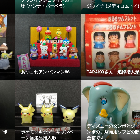
物 (ハンナ・バーベラ)
ジャイ子 (メディコムトイ)
あつまれアンパンマン86
TARAKOさん 追悼指人形
ディズニーのダンボとジャ
（ポ
ポケモンキッズ キャンペ
ンボの、店頭用ソフビの貯
ーン当選品指人形
金箱です。