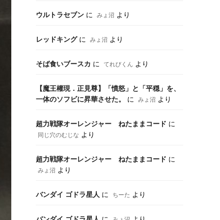
ウルトラセブン
に
より
みょ沼
レッドキング
に
より
みょ沼
そば食いブースカ
に
より
てれびくん
【魔王權現．正見尊】「憤怒」と「平穏」を、
一体のソフビに昇華させた。
に
より
みょ沼
超力戦隊オーレンジャー ねたままコード
に
より
同じ穴のむじな
超力戦隊オーレンジャー ねたままコード
に
より
みょ沼
バンダイ ゴドラ星人
に
より
ちーた
バンダイ ゴドラ星人
に
より
みょ沼