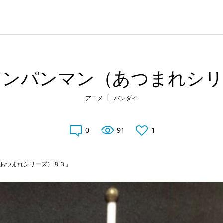
アンパンマン（あつまれシリ
アニメ
バンダイ
0
91
1
あつまれシリーズ）８３」