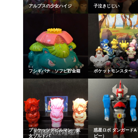
アルプスの少女ハイジ
子泣きじじい
フシギバナ ソフビ貯金箱
ポケットモンスター
プリケッツデビルマン 妖
惑星ロボ ダンガードA
女ゾルドパ
ピー）