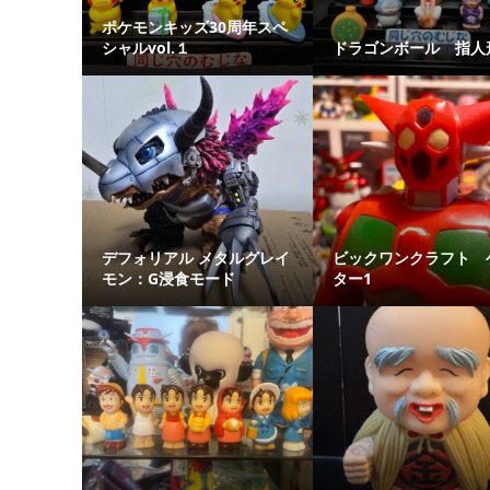
ポケモンキッズ30周年スペ
シャルvol.１
ドラゴンボール 指人
デフォリアル メタルグレイ
ビックワンクラフト 
モン：G浸食モード
ター1