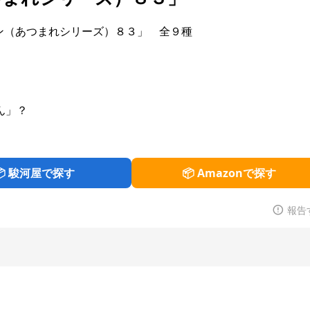
マン（あつまれシリーズ）８３」 全９種
ん」？
📦 駿河屋で探す
📦 Amazonで探す
報告